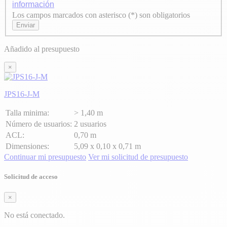
información
Los campos marcados con asterisco (*) son obligatorios
Axeptio consent
Enviar
Añadido al presupuesto
×
JPS16-J-M
Talla minima:
> 1,40 m
Número de usuarios:
2 usuarios
ACL:
0,70 m
Dimensiones:
5,09 x 0,10 x 0,71 m
Continuar mi presupuesto
Ver mi solicitud de presupuesto
Solicitud de acceso
×
No está conectado.