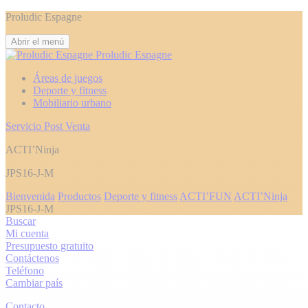
Proludic Espagne
Abrir el menú
Proludic Espagne
Áreas de juegos
Deporte y fitness
Mobiliario urbano
Servicio Post Venta
ACTI’Ninja
JPS16-J-M
Bienvenida
Productos
Deporte y fitness
ACTI’FUN
ACTI’Ninja
JPS16-J-M
Buscar
Mi cuenta
Presupuesto gratuito
Contáctenos
Teléfono
Cambiar país
Contacto