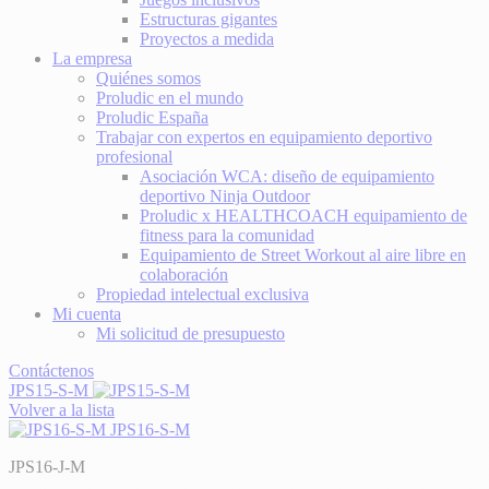
Estructuras gigantes
Proyectos a medida
La empresa
Quiénes somos
Proludic en el mundo
Proludic España
Trabajar con expertos en equipamiento deportivo
profesional
Asociación WCA: diseño de equipamiento
deportivo Ninja Outdoor
Proludic x HEALTHCOACH equipamiento de
fitness para la comunidad
Equipamiento de Street Workout al aire libre en
colaboración
Propiedad intelectual exclusiva
Mi cuenta
Mi solicitud de presupuesto
Contáctenos
JPS15-S-M
Volver a la lista
JPS16-S-M
JPS16-J-M