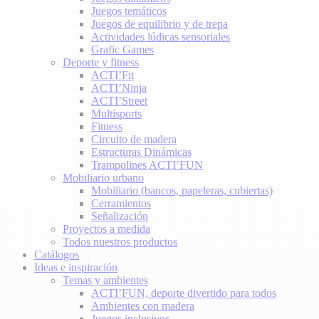
Juegos temáticos
Juegos de equilibrio y de trepa
Actividades lúdicas sensoriales
Grafic Games
Deporte y fitness
ACTI’Fit
ACTI’Ninja
ACTI’Street
Multisports
Fitness
Circuito de madera
Estructuras Dinámicas
Trampolines ACTI’FUN
Mobiliario urbano
Mobiliario (bancos, papeleras, cubiertas)
Cerramientos
Señalización
Proyectos a medida
Todos nuestros productos
Catálogos
Ideas e inspiración
Temas y ambientes
ACTI’FUN, deporte divertido para todos
Ambientes con madera
Juegos inclusivos