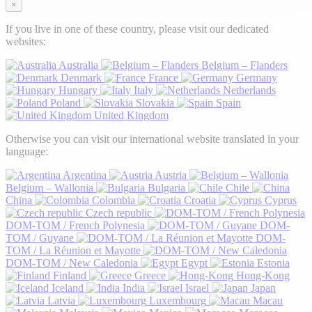
×
If you live in one of these country, please visit our dedicated
websites:
Australia
Belgium – Flanders
Denmark
France
Germany
Hungary
Italy
Netherlands
Poland
Slovakia
Spain
United Kingdom
Otherwise you can visit our international website translated in your
language:
Argentina
Austria
Belgium – Wallonia
Bulgaria
Chile
China
Colombia
Croatia
Cyprus
Czech republic
DOM-TOM / French Polynesia
DOM-
TOM / Guyane
DOM-
TOM / La Réunion et Mayotte
DOM-TOM / New Caledonia
Egypt
Estonia
Finland
Greece
Hong-Kong
Iceland
India
Israel
Japan
Latvia
Luxembourg
Macau