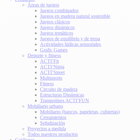
Áreas de juegos
Juegos combinados
Juegos en madera natural sostenible
Juegos clásicos
Juegos dinámicos
Juegos temáticos
Juegos de equilibrio y de trepa
Actividades lúdicas sensoriales
Grafic Games
Deporte y fitness
ACTI’Fit
ACTI’Ninja
ACTI’Street
Multisports
Fitness
Circuito de madera
Estructuras Dinámicas
Trampolines ACTI’FUN
Mobiliario urbano
Mobiliario (bancos, papeleras, cubiertas)
Cerramientos
Señalización
Proyectos a medida
Todos nuestros productos
Catálogos