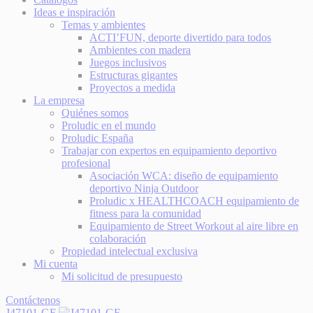
Ideas e inspiración
Temas y ambientes
ACTI’FUN, deporte divertido para todos
Ambientes con madera
Juegos inclusivos
Estructuras gigantes
Proyectos a medida
La empresa
Quiénes somos
Proludic en el mundo
Proludic España
Trabajar con expertos en equipamiento deportivo
profesional
Asociación WCA: diseño de equipamiento
deportivo Ninja Outdoor
Proludic x HEALTHCOACH equipamiento de
fitness para la comunidad
Equipamiento de Street Workout al aire libre en
colaboración
Propiedad intelectual exclusiva
Mi cuenta
Mi solicitud de presupuesto
Contáctenos
J47101-GF