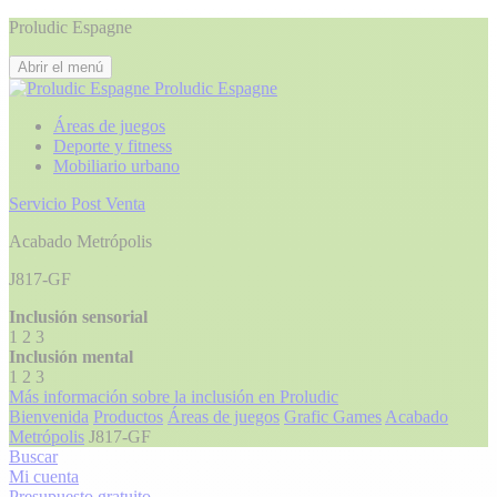
Proludic Espagne
Abrir el menú
Proludic Espagne
Áreas de juegos
Deporte y fitness
Mobiliario urbano
Servicio Post Venta
Acabado Metrópolis
J817-GF
Inclusión sensorial
1
2
3
Inclusión mental
1
2
3
Más información sobre la inclusión en Proludic
Bienvenida
Productos
Áreas de juegos
Grafic Games
Acabado
Metrópolis
J817-GF
Buscar
Mi cuenta
Presupuesto gratuito