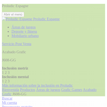
Proludic Espagne
Abrir el menú
Proludic Espagne
Áreas de juegos
Deporte y fitness
Mobiliario urbano
Servicio Post Venta
Acabado Grafic
J608-GG
Inclusión motriz
1
2
3
Inclusión mental
1
2
3
Más información sobre la inclusión en Proludic
Bienvenida
Productos
Áreas de juegos
Grafic Games
Acabado
Grafic
J608-GG
Buscar
Mi cuenta
Presupuesto gratuito