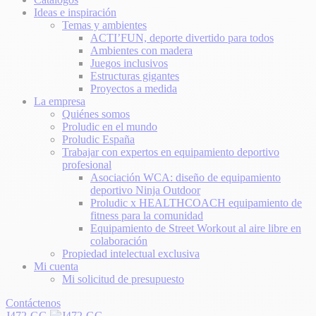
Ideas e inspiración
Temas y ambientes
ACTI’FUN, deporte divertido para todos
Ambientes con madera
Juegos inclusivos
Estructuras gigantes
Proyectos a medida
La empresa
Quiénes somos
Proludic en el mundo
Proludic España
Trabajar con expertos en equipamiento deportivo
profesional
Asociación WCA: diseño de equipamiento
deportivo Ninja Outdoor
Proludic x HEALTHCOACH equipamiento de
fitness para la comunidad
Equipamiento de Street Workout al aire libre en
colaboración
Propiedad intelectual exclusiva
Mi cuenta
Mi solicitud de presupuesto
Contáctenos
J472-GG