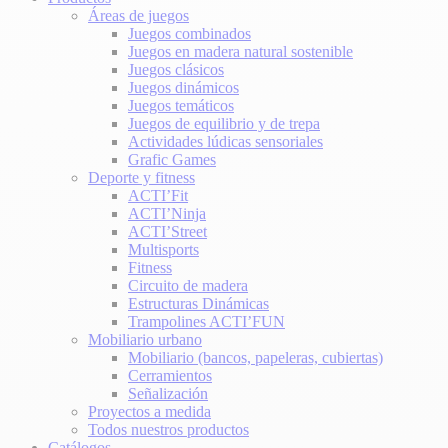
Áreas de juegos
Juegos combinados
Juegos en madera natural sostenible
Juegos clásicos
Juegos dinámicos
Juegos temáticos
Juegos de equilibrio y de trepa
Actividades lúdicas sensoriales
Grafic Games
Deporte y fitness
ACTI’Fit
ACTI’Ninja
ACTI’Street
Multisports
Fitness
Circuito de madera
Estructuras Dinámicas
Trampolines ACTI’FUN
Mobiliario urbano
Mobiliario (bancos, papeleras, cubiertas)
Cerramientos
Señalización
Proyectos a medida
Todos nuestros productos
Catálogos