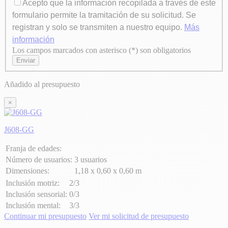
Acepto que la información recopilada a través de este
formulario permite la tramitación de su solicitud. Se
registran y solo se transmiten a nuestro equipo.
Más
información
Los campos marcados con asterisco (*) son obligatorios
Axeptio consent
Enviar
Añadido al presupuesto
×
J608-GG
Franja de edades:
Número de usuarios:
3 usuarios
Dimensiones:
1,18 x 0,60 x 0,60 m
Inclusión motriz:
2/3
Inclusión sensorial:
0/3
Inclusión mental:
3/3
Continuar mi presupuesto
Ver mi solicitud de presupuesto