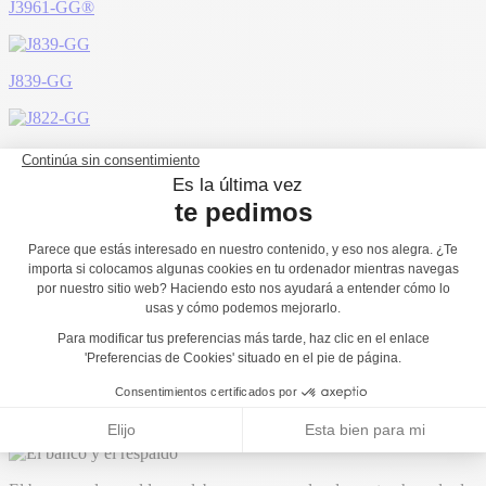
J3961-GG®
J839-GG
J822-GG
J818-GG
Materiales
Los tableros coloreados se elaboran a partir de un material HPL
compacto de 13 mm de grosor. Material robusto, el HPL presenta
una excelente resistencia contra las
...
inclemencias del tiempo y al
vandalismo.
Leer más