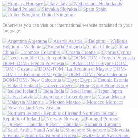
Hungary
Italy
Netherlands
Poland
Slovakia
Spain
United Kingdom
Otherwise you can visit our international website translated in your
language:
Argentina
Austria
Belgium – Wallonia
Bulgaria
Chile
China
Colombia
Croatia
Cyprus
Czech republic
DOM-TOM / French Polynesia
DOM-
TOM / Guyane
DOM-
TOM / La Réunion et Mayotte
DOM-TOM / New Caledonia
Egypt
Estonia
Finland
Greece
Hong-Kong
Iceland
India
Israel
Japan
Latvia
Luxembourg
Macau
Malaysia
Mexico
Morocco
New Zealand
Northern Ireland /
Republic of Ireland
Norway
Portugal
Québec – Canada
Romania
Saudi Arabia
Singapore
Slovenia
South Korea
Switzerland