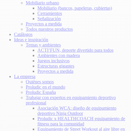
Mobiliario urbano
Mobiliario (bancos, papeleras, cubiertas)
Cerramientos
Señalización
Proyectos a medida
Todos nuestros productos
Catálogos
Ideas e inspiración
Temas y ambientes
ACTI’FUN, deporte divertido para todos
Ambientes con madera
Juegos inclusivos
Estructuras gigantes
Proyectos a medida
La empresa
Quiénes somos
Proludic en el mundo
Proludic España
Trabajar con expertos en equipamiento deportivo
profesional
Asociación WCA: diseño de equipamiento
deportivo Ninja Outdoor
Proludic x HEALTHCOACH equipamiento de
fitness para la comunidad
Equipamiento de Street Workout al aire libre en