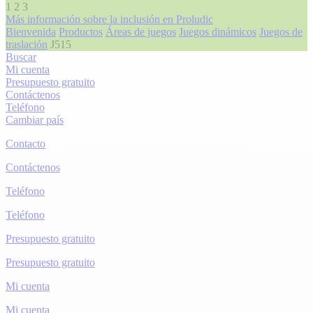
1
2
3
Más información sobre la inclusión en Proludic
Bienvenida
Productos
Áreas de juegos
Juegos dinámicos
Juegos de
traslación
J515
Buscar
Mi cuenta
Presupuesto gratuito
Contáctenos
Teléfono
Cambiar país
Contacto
Contáctenos
Teléfono
Teléfono
Presupuesto gratuito
Presupuesto gratuito
Mi cuenta
Mi cuenta