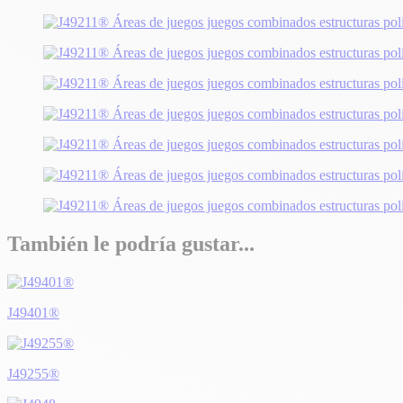
También le podría gustar...
J49401®
J49255®