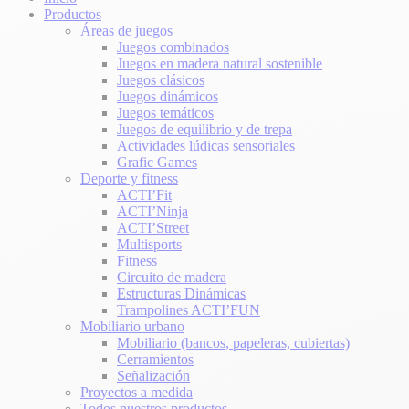
Productos
Áreas de juegos
Juegos combinados
Juegos en madera natural sostenible
Juegos clásicos
Juegos dinámicos
Juegos temáticos
Juegos de equilibrio y de trepa
Actividades lúdicas sensoriales
Grafic Games
Deporte y fitness
ACTI’Fit
ACTI’Ninja
ACTI’Street
Multisports
Fitness
Circuito de madera
Estructuras Dinámicas
Trampolines ACTI’FUN
Mobiliario urbano
Mobiliario (bancos, papeleras, cubiertas)
Cerramientos
Señalización
Proyectos a medida
Todos nuestros productos