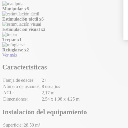
Manipular
x6
Estimulación táctil
x6
Estimulación visual
x2
Trepar
x1
Refugiarse
x2
Ver más
Características
Franja de edades:
2+
Número de usuarios:
8 usuarios
ACL:
2,17 m
Dimensiones:
2,54 x 1,98 x 4,25 m
Instalación del equipamiento
Superficie:
28,50 m²