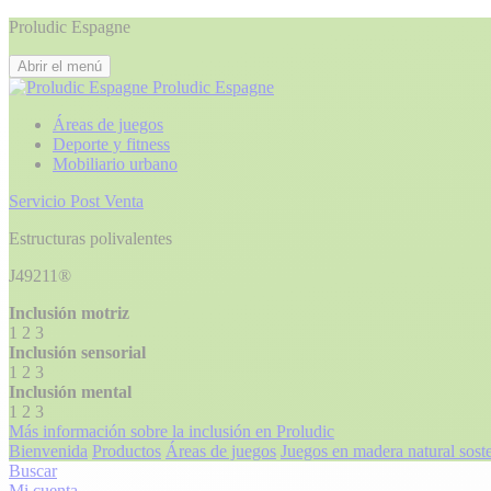
Proludic Espagne
Abrir el menú
Proludic Espagne
Áreas de juegos
Deporte y fitness
Mobiliario urbano
Servicio Post Venta
Estructuras polivalentes
J49211®
Inclusión motriz
1
2
3
Inclusión sensorial
1
2
3
Inclusión mental
1
2
3
Más información sobre la inclusión en Proludic
Bienvenida
Productos
Áreas de juegos
Juegos en madera natural sost
Buscar
Mi cuenta