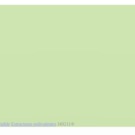
enible
Estructuras polivalentes
J49211®