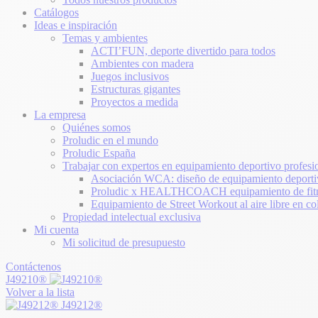
Catálogos
Ideas e inspiración
Temas y ambientes
ACTI’FUN, deporte divertido para todos
Ambientes con madera
Juegos inclusivos
Estructuras gigantes
Proyectos a medida
La empresa
Quiénes somos
Proludic en el mundo
Proludic España
Trabajar con expertos en equipamiento deportivo profesi
Asociación WCA: diseño de equipamiento deporti
Proludic x HEALTHCOACH equipamiento de fitne
Equipamiento de Street Workout al aire libre en co
Propiedad intelectual exclusiva
Mi cuenta
Mi solicitud de presupuesto
Contáctenos
J49210®
Volver a la lista
J49212®