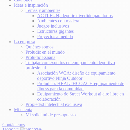
Ideas e inspiración
Temas y ambientes
ACTI’FUN, deporte divertido para todos
Ambientes con madera
Juegos inclusivos
Estructuras gigantes
Proyectos a medida
La empresa
Quiénes somos
Proludic en el mundo
Proludic España
Trabajar con expertos en equipamiento deportivo
profesional
Asociación WCA: diseño de equipamiento
deportivo Ninja Outdoor
Proludic x HEALTHCOACH equipamiento de
fitness para la comunidad
Equipamiento de Street Workout al aire libre en
colaboración
Propiedad intelectual exclusiva
Mi cuenta
Mi solicitud de presupuesto
Contáctenos
J49202®