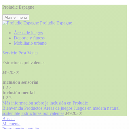
Proludic Espagne
Abrir el menú
Proludic Espagne
Áreas de juegos
Deporte y fitness
Mobiliario urbano
Servicio Post Venta
Estructuras polivalentes
J49203®
Inclusión sensorial
1
2
3
Inclusión mental
1
2
3
Más información sobre la inclusión en Proludic
Bienvenida
Productos
Áreas de juegos
Juegos en madera natural
sostenible
Estructuras polivalentes
J49203®
Buscar
Mi cuenta
Presupuesto gratuito