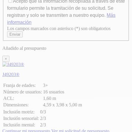
Acepto que la información recopilada a través de este
formulario permite la tramitación de su solicitud. Se
registran y solo se transmiten a nuestro equipo.
Más
información
Los campos marcados con asterisco (*) son obligatorios
Axeptio consent
Enviar
Añadido al presupuesto
×
J49203®
Franja de edades:
3+
Número de usuarios:
16 usuarios
ACL:
1,60 m
Dimensiones:
4,59 x 3,98 x 5,00 m
Inclusión motriz:
0/3
Inclusión sensorial:
2/3
Inclusión mental:
2/3
Continuar mi presupuesto
Ver mi solicitud de presupuesto