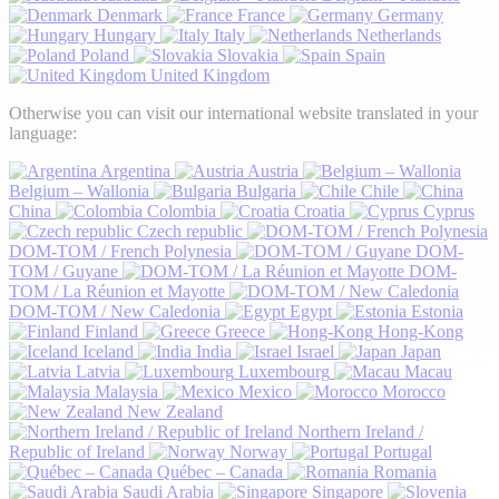
Denmark
France
Germany
Hungary
Italy
Netherlands
Poland
Slovakia
Spain
United Kingdom
Otherwise you can visit our international website translated in your
language:
Argentina
Austria
Belgium – Wallonia
Bulgaria
Chile
China
Colombia
Croatia
Cyprus
Czech republic
DOM-TOM / French Polynesia
DOM-
TOM / Guyane
DOM-
TOM / La Réunion et Mayotte
DOM-TOM / New Caledonia
Egypt
Estonia
Finland
Greece
Hong-Kong
Iceland
India
Israel
Japan
Latvia
Luxembourg
Macau
Malaysia
Mexico
Morocco
New Zealand
Northern Ireland /
Republic of Ireland
Norway
Portugal
Québec – Canada
Romania
Saudi Arabia
Singapore