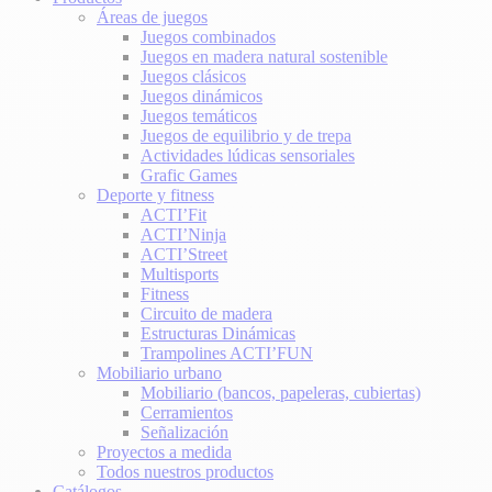
Áreas de juegos
Juegos combinados
Juegos en madera natural sostenible
Juegos clásicos
Juegos dinámicos
Juegos temáticos
Juegos de equilibrio y de trepa
Actividades lúdicas sensoriales
Grafic Games
Deporte y fitness
ACTI’Fit
ACTI’Ninja
ACTI’Street
Multisports
Fitness
Circuito de madera
Estructuras Dinámicas
Trampolines ACTI’FUN
Mobiliario urbano
Mobiliario (bancos, papeleras, cubiertas)
Cerramientos
Señalización
Proyectos a medida
Todos nuestros productos
Catálogos