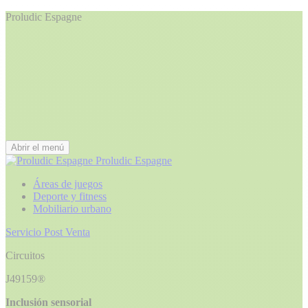
Proludic Espagne
Abrir el menú
Proludic Espagne
Áreas de juegos
Deporte y fitness
Mobiliario urbano
Servicio Post Venta
Circuitos
J49159®
Inclusión sensorial