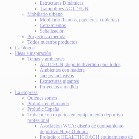
Estructuras Dinámicas
Trampolines ACTI’FUN
Mobiliario urbano
Mobiliario (bancos, papeleras, cubiertas)
Cerramientos
Señalización
Proyectos a medida
Todos nuestros productos
Catálogos
Ideas e inspiración
Temas y ambientes
ACTI’FUN, deporte divertido para todos
Ambientes con madera
Juegos inclusivos
Estructuras gigantes
Proyectos a medida
La empresa
Quiénes somos
Proludic en el mundo
Proludic España
Trabajar con expertos en equipamiento deportivo
profesional
Asociación WCA: diseño de equipamiento
deportivo Ninja Outdoor
Proludic x HEALTHCOACH equipamiento de