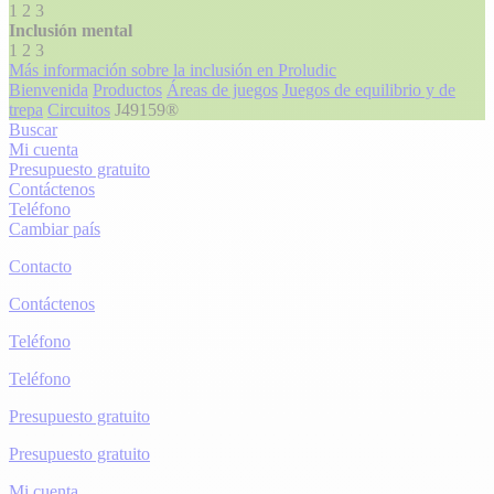
1
2
3
Inclusión mental
1
2
3
Más información sobre la inclusión en Proludic
Bienvenida
Productos
Áreas de juegos
Juegos de equilibrio y de
trepa
Circuitos
J49159®
Buscar
Mi cuenta
Presupuesto gratuito
Contáctenos
Teléfono
Cambiar país
Contacto
Contáctenos
Teléfono
Teléfono
Presupuesto gratuito
Presupuesto gratuito
Mi cuenta