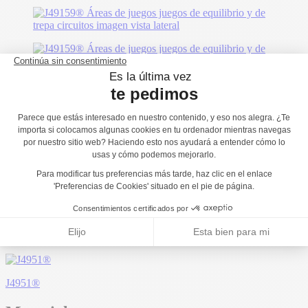
También le podría gustar...
J5927®
J5408
J5904®
J4951®