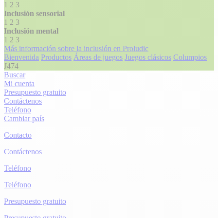
1
2
3
Inclusión sensorial
1
2
3
Inclusión mental
1
2
3
Más información sobre la inclusión en Proludic
Bienvenida
Productos
Áreas de juegos
Juegos clásicos
Columpios
J474
Buscar
Mi cuenta
Presupuesto gratuito
Contáctenos
Teléfono
Cambiar país
Contacto
Contáctenos
Teléfono
Teléfono
Presupuesto gratuito
Presupuesto gratuito