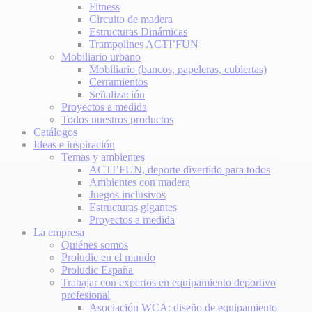
Fitness
Circuito de madera
Estructuras Dinámicas
Trampolines ACTI’FUN
Mobiliario urbano
Mobiliario (bancos, papeleras, cubiertas)
Cerramientos
Señalización
Proyectos a medida
Todos nuestros productos
Catálogos
Ideas e inspiración
Temas y ambientes
ACTI’FUN, deporte divertido para todos
Ambientes con madera
Juegos inclusivos
Estructuras gigantes
Proyectos a medida
La empresa
Quiénes somos
Proludic en el mundo
Proludic España
Trabajar con expertos en equipamiento deportivo
profesional
Asociación WCA: diseño de equipamiento