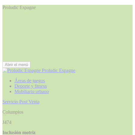
Proludic Espagne
Abrir el menú
Proludic Espagne
Áreas de juegos
Deporte y fitness
Mobiliario urbano
Servicio Post Venta
Columpios
J474
Inclusión motriz