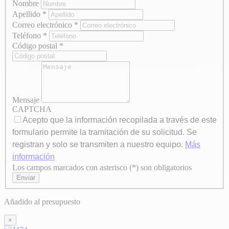
Nombre
Apellido
*
Correo electrónico
*
Teléfono
*
Código postal
*
Mensaje
CAPTCHA
Acepto que la información recopilada a través de este
formulario permite la tramitación de su solicitud. Se
registran y solo se transmiten a nuestro equipo.
Más
información
Los campos marcados con asterisco (*) son obligatorios
Axeptio consent
Enviar
Añadido al presupuesto
×