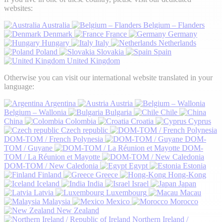
websites:
Australia
Belgium – Flanders
Denmark
France
Germany
Hungary
Italy
Netherlands
Poland
Slovakia
Spain
United Kingdom
Otherwise you can visit our international website translated in your
language:
Argentina
Austria
Belgium – Wallonia
Bulgaria
Chile
China
Colombia
Croatia
Cyprus
Czech republic
DOM-TOM / French Polynesia
DOM-
TOM / Guyane
DOM-
TOM / La Réunion et Mayotte
DOM-TOM / New Caledonia
Egypt
Estonia
Finland
Greece
Hong-Kong
Iceland
India
Israel
Japan
Latvia
Luxembourg
Macau
Malaysia
Mexico
Morocco
New Zealand
Northern Ireland /