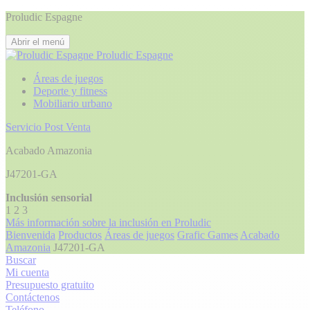
Proludic Espagne
Abrir el menú
Proludic Espagne
Áreas de juegos
Deporte y fitness
Mobiliario urbano
Servicio Post Venta
Acabado Amazonia
J47201-GA
Inclusión sensorial
1
2
3
Más información sobre la inclusión en Proludic
Bienvenida
Productos
Áreas de juegos
Grafic Games
Acabado
Amazonia
J47201-GA
Buscar
Mi cuenta
Presupuesto gratuito
Contáctenos
Teléfono