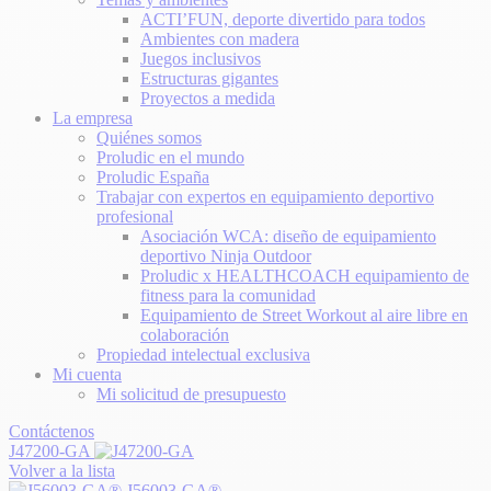
ACTI’FUN, deporte divertido para todos
Ambientes con madera
Juegos inclusivos
Estructuras gigantes
Proyectos a medida
La empresa
Quiénes somos
Proludic en el mundo
Proludic España
Trabajar con expertos en equipamiento deportivo
profesional
Asociación WCA: diseño de equipamiento
deportivo Ninja Outdoor
Proludic x HEALTHCOACH equipamiento de
fitness para la comunidad
Equipamiento de Street Workout al aire libre en
colaboración
Propiedad intelectual exclusiva
Mi cuenta
Mi solicitud de presupuesto
Contáctenos
J47200-GA
Volver a la lista
J56003-GA®