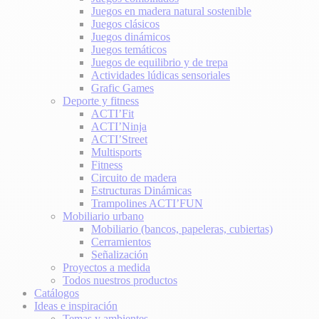
Juegos en madera natural sostenible
Juegos clásicos
Juegos dinámicos
Juegos temáticos
Juegos de equilibrio y de trepa
Actividades lúdicas sensoriales
Grafic Games
Deporte y fitness
ACTI’Fit
ACTI’Ninja
ACTI’Street
Multisports
Fitness
Circuito de madera
Estructuras Dinámicas
Trampolines ACTI’FUN
Mobiliario urbano
Mobiliario (bancos, papeleras, cubiertas)
Cerramientos
Señalización
Proyectos a medida
Todos nuestros productos
Catálogos
Ideas e inspiración
Temas y ambientes