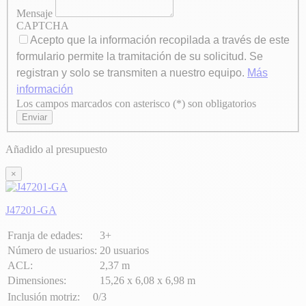
Mensaje
CAPTCHA
Acepto que la información recopilada a través de este
formulario permite la tramitación de su solicitud. Se
registran y solo se transmiten a nuestro equipo.
Más
información
Los campos marcados con asterisco (*) son obligatorios
Axeptio consent
Enviar
Añadido al presupuesto
×
J47201-GA
Franja de edades:
3+
Número de usuarios:
20 usuarios
ACL:
2,37 m
Dimensiones:
15,26 x 6,08 x 6,98 m
Inclusión motriz:
0/3