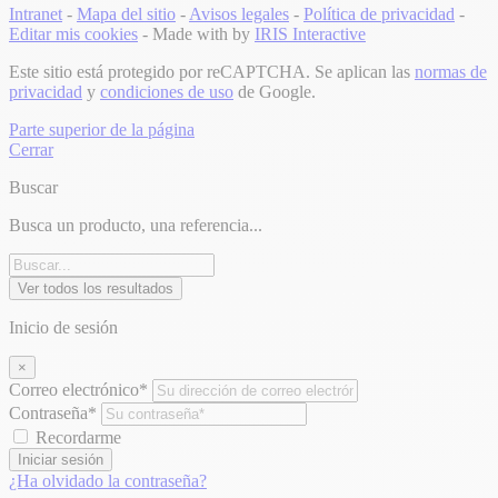
Intranet
-
Mapa del sitio
-
Avisos legales
-
Política de privacidad
-
Editar mis cookies
- Made with
by
IRIS Interactive
Este sitio está protegido por reCAPTCHA. Se aplican las
normas de
privacidad
y
condiciones de uso
de Google.
Parte superior de la página
Cerrar
Buscar
Busca un producto, una referencia...
Ver todos los resultados
Inicio de sesión
×
Correo electrónico*
Contraseña*
Recordarme
Iniciar sesión
¿Ha olvidado la contraseña?