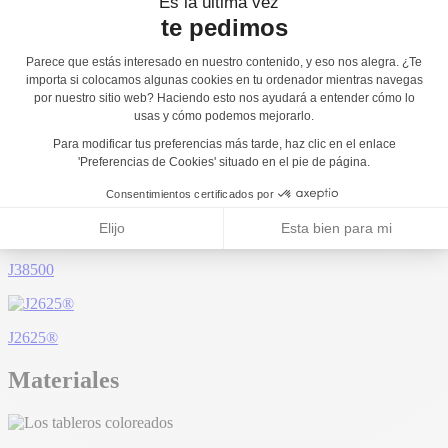
También le podría gustar...
J38503
J2688®
J38500
J2625®
Materiales