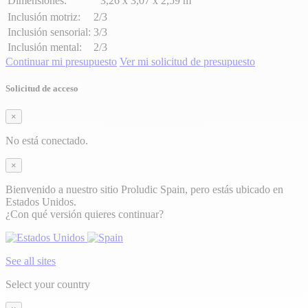
Dimensiones:
3,26 x 3,07 x 2,59 m
Inclusión motriz:
2/3
Inclusión sensorial:
3/3
Inclusión mental:
2/3
Continuar mi presupuesto
Ver mi solicitud de presupuesto
Solicitud de acceso
×
No está conectado.
×
Bienvenido a nuestro sitio Proludic Spain, pero estás ubicado en
Estados Unidos.
¿Con qué versión quieres continuar?
See all sites
Select your country