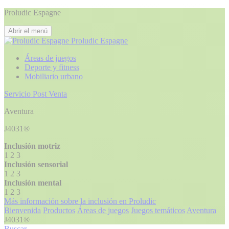
Proludic Espagne
Abrir el menú
Proludic Espagne
Áreas de juegos
Deporte y fitness
Mobiliario urbano
Servicio Post Venta
Aventura
J4031®
Inclusión motriz
1
2
3
Inclusión sensorial
1
2
3
Inclusión mental
1
2
3
Más información sobre la inclusión en Proludic
Bienvenida
Productos
Áreas de juegos
Juegos temáticos
Aventura
J4031®
Buscar