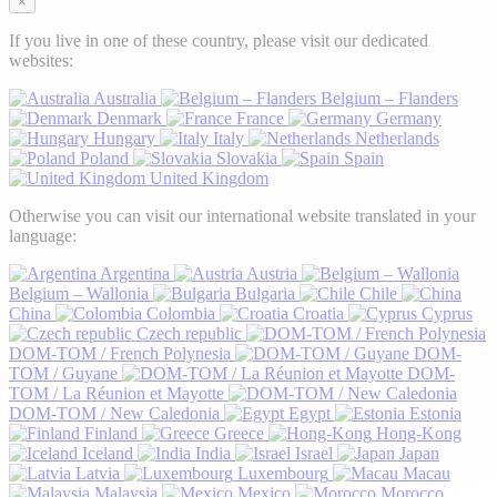
×
If you live in one of these country, please visit our dedicated
websites:
Australia
Belgium – Flanders
Denmark
France
Germany
Hungary
Italy
Netherlands
Poland
Slovakia
Spain
United Kingdom
Otherwise you can visit our international website translated in your
language:
Argentina
Austria
Belgium – Wallonia
Bulgaria
Chile
China
Colombia
Croatia
Cyprus
Czech republic
DOM-TOM / French Polynesia
DOM-
TOM / Guyane
DOM-
TOM / La Réunion et Mayotte
DOM-TOM / New Caledonia
Egypt
Estonia
Finland
Greece
Hong-Kong
Iceland
India
Israel
Japan
Latvia
Luxembourg
Macau
Malaysia
Mexico
Morocco