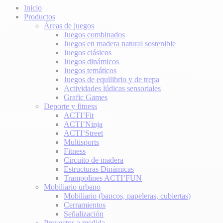
Inicio
Productos
Áreas de juegos
Juegos combinados
Juegos en madera natural sostenible
Juegos clásicos
Juegos dinámicos
Juegos temáticos
Juegos de equilibrio y de trepa
Actividades lúdicas sensoriales
Grafic Games
Deporte y fitness
ACTI’Fit
ACTI’Ninja
ACTI’Street
Multisports
Fitness
Circuito de madera
Estructuras Dinámicas
Trampolines ACTI’FUN
Mobiliario urbano
Mobiliario (bancos, papeleras, cubiertas)
Cerramientos
Señalización
Proyectos a medida