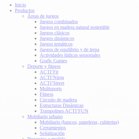
Inicio
Productos
Áreas de juegos
Juegos combinados
Juegos en madera natural sostenible
Juegos clásicos
Juegos dinámicos
Juegos temáticos
Juegos de equilibrio y de trepa
Actividades lúdicas sensoriales
Grafic Games
Deporte y fitness
ACTI’Fit
ACTI’Ninja
ACTI’Street
Multisports
Fitness
Circuito de madera
Estructuras Dinámicas
Trampolines ACTI’FUN
Mobiliario urbano
Mobiliario (bancos, papeleras, cubiertas)
Cerramientos
Señalización
Proyectos a medida