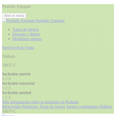
Proludic Espagne
Abrir el menú
Proludic Espagne
Áreas de juegos
Deporte y fitness
Mobiliario urbano
Servicio Post Venta
Diábolo
J3837-C
Inclusión motriz
1
2
3
Inclusión sensorial
1
2
3
Inclusión mental
1
2
3
Más información sobre la inclusión en Proludic
Bienvenida
Productos
Áreas de juegos
Juegos combinados
Diábolo
J3837-C
Buscar