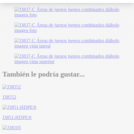
También le podría gustar...
J38552
J3851-HDPE®