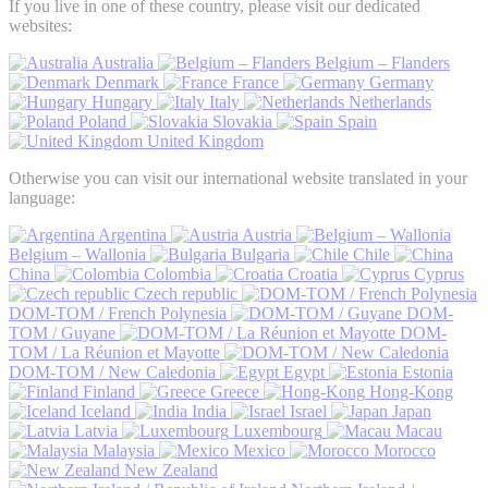
If you live in one of these country, please visit our dedicated
websites:
Australia
Belgium – Flanders
Denmark
France
Germany
Hungary
Italy
Netherlands
Poland
Slovakia
Spain
United Kingdom
Otherwise you can visit our international website translated in your
language:
Argentina
Austria
Belgium – Wallonia
Bulgaria
Chile
China
Colombia
Croatia
Cyprus
Czech republic
DOM-TOM / French Polynesia
DOM-
TOM / Guyane
DOM-
TOM / La Réunion et Mayotte
DOM-TOM / New Caledonia
Egypt
Estonia
Finland
Greece
Hong-Kong
Iceland
India
Israel
Japan
Latvia
Luxembourg
Macau
Malaysia
Mexico
Morocco
New Zealand