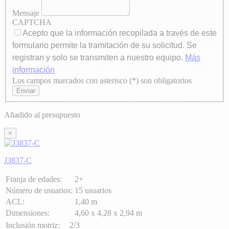
Mensaje
CAPTCHA
Acepto que la información recopilada a través de este
formulario permite la tramitación de su solicitud. Se
registran y solo se transmiten a nuestro equipo.
Más
información
Los campos marcados con asterisco (*) son obligatorios
Axeptio consent
Enviar
Añadido al presupuesto
×
J3837-C
Franja de edades:
2+
Número de usuarios:
15 usuarios
ACL:
1,40 m
Dimensiones:
4,60 x 4,28 x 2,94 m
Inclusión motriz:
2/3