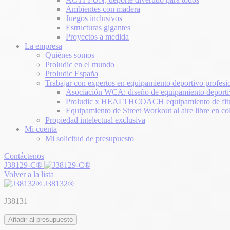
Ambientes con madera
Juegos inclusivos
Estructuras gigantes
Proyectos a medida
La empresa
Quiénes somos
Proludic en el mundo
Proludic España
Trabajar con expertos en equipamiento deportivo profesi
Asociación WCA: diseño de equipamiento deporti
Proludic x HEALTHCOACH equipamiento de fitne
Equipamiento de Street Workout al aire libre en co
Propiedad intelectual exclusiva
Mi cuenta
Mi solicitud de presupuesto
Contáctenos
J38129-C®
Volver a la lista
J38132®
J38131
Añadir al presupuesto