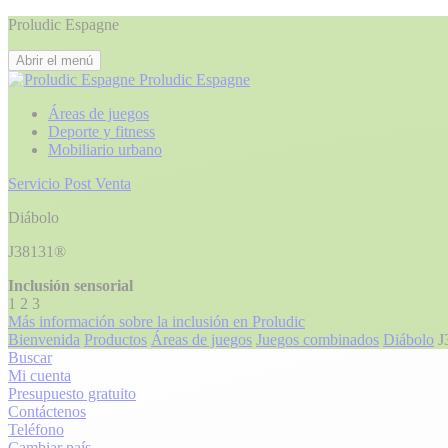
Proludic Espagne
Abrir el menú
Proludic Espagne
Áreas de juegos
Deporte y fitness
Mobiliario urbano
Servicio Post Venta
Diábolo
J38131®
Inclusión sensorial
1
2
3
Más información sobre la inclusión en Proludic
Bienvenida
Productos
Áreas de juegos
Juegos combinados
Diábolo
J
Buscar
Mi cuenta
Presupuesto gratuito
Contáctenos
Teléfono
Cambiar país