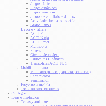
Juegos clásicos
Juegos dinámicos
Juegos temáticos
Juegos de equilibrio y de trepa
Actividades lúdicas sensoriales
Grafic Games
Deporte y fitness
ACTI’Fit
ACTI’Ninja
ACTI’Street
Multisports
Fitness
Circuito de madera
Estructuras Dinámicas
Trampolines ACTI’FUN
Mobiliario urbano
Mobiliario (bancos, papeleras, cubiertas)
Cerramientos
Señalización
Proyectos a medida
Todos nuestros productos
Catálogos
Ideas e inspiración
Temas y ambientes
ACTI’FUN, deporte divertido para todos