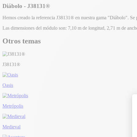
Diábolo - J38131®
Hemos creado la referencia J38131® en nuestra gama "Diábolo". Se p
Las dimensiones del módulo son: 7,10 m de longitud, 2,71 m de ancho,
Otros temas
J38131®
Oasis
Metrópolis
Medieval