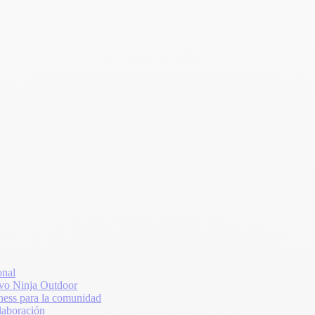
onal
vo Ninja Outdoor
ss para la comunidad
laboración