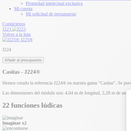
Propiedad intelectual exclusiva
Mi cuenta
Mi solicitud de presupuesto
Contáctenos
J223
Volver a la lista
J225®
J224
Añadir al presupuesto
Casitas - J224®
Hemos creado la referencia J224® en nuestra gama "Casitas". Se pue
Las dimensiones del módulo son: 4,04 m de longitud, 2,28 m de ancho,
22 funciones lúdicas
Imaginar
x2