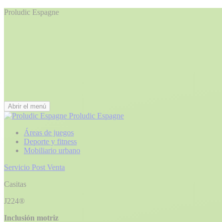
Proludic Espagne
Abrir el menú
Proludic Espagne
Áreas de juegos
Deporte y fitness
Mobiliario urbano
Servicio Post Venta
Casitas
J224®
Inclusión motriz