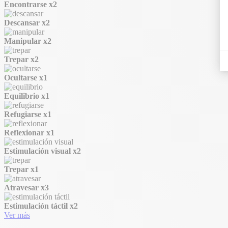
Encontrarse
x2
Descansar
x2
Manipular
x2
Trepar
x2
Ocultarse
x1
Equilibrio
x1
Refugiarse
x1
Reflexionar
x1
Estimulación visual
x2
Trepar
x1
Atravesar
x3
Estimulación táctil
x2
Ver más