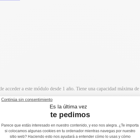
de acceder a este módulo desde 1 año. Tiene una capacidad máxima de 
 1,60 m de alto. La altura de caída libre (ACL) es de 0,60 m.