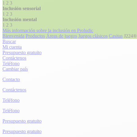
1
2
3
Inclusión sensorial
1
2
3
Inclusión mental
1
2
3
Más información sobre la inclusión en Proludic
Bienvenida
Productos
Áreas de juegos
Juegos clásicos
Casitas
J224®
Buscar
Mi cuenta
Presupuesto gratuito
Contáctenos
Teléfono
Cambiar país
Contacto
Contáctenos
Teléfono
Teléfono
Presupuesto gratuito
Presupuesto gratuito