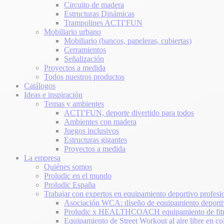
Circuito de madera
Estructuras Dinámicas
Trampolines ACTI’FUN
Mobiliario urbano
Mobiliario (bancos, papeleras, cubiertas)
Cerramientos
Señalización
Proyectos a medida
Todos nuestros productos
Catálogos
Ideas e inspiración
Temas y ambientes
ACTI’FUN, deporte divertido para todos
Ambientes con madera
Juegos inclusivos
Estructuras gigantes
Proyectos a medida
La empresa
Quiénes somos
Proludic en el mundo
Proludic España
Trabajar con expertos en equipamiento deportivo profesi
Asociación WCA: diseño de equipamiento deporti
Proludic x HEALTHCOACH equipamiento de fitne
Equipamiento de Street Workout al aire libre en co