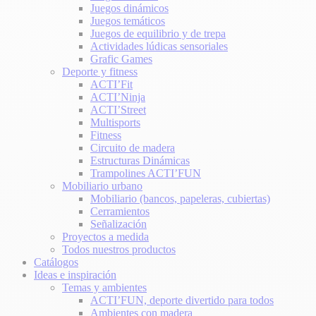
Juegos dinámicos
Juegos temáticos
Juegos de equilibrio y de trepa
Actividades lúdicas sensoriales
Grafic Games
Deporte y fitness
ACTI’Fit
ACTI’Ninja
ACTI’Street
Multisports
Fitness
Circuito de madera
Estructuras Dinámicas
Trampolines ACTI’FUN
Mobiliario urbano
Mobiliario (bancos, papeleras, cubiertas)
Cerramientos
Señalización
Proyectos a medida
Todos nuestros productos
Catálogos
Ideas e inspiración
Temas y ambientes
ACTI’FUN, deporte divertido para todos
Ambientes con madera