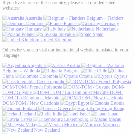
If you live in one of these country, please visit our dedicated
websites:
Australia
Belgium – Flanders
Denmark
France
Germany
Hungary
Italy
Netherlands
Poland
Slovakia
Spain
United Kingdom
Otherwise you can visit our international website translated in your
language:
Argentina
Austria
Belgium – Wallonia
Bulgaria
Chile
China
Colombia
Croatia
Cyprus
Czech republic
DOM-TOM / French Polynesia
DOM-
TOM / Guyane
DOM-
TOM / La Réunion et Mayotte
DOM-TOM / New Caledonia
Egypt
Estonia
Finland
Greece
Hong-Kong
Iceland
India
Israel
Japan
Latvia
Luxembourg
Macau
Malaysia
Mexico
Morocco
New Zealand