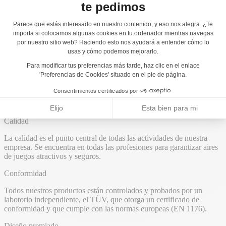
E-Rollrunner
Franja de edades:
6+
Número de usuarios:
3 usuarios
ACL:
0,70 m
Dimensiones:
2,31 x 1,08 x 2,25 m
Inclusión motriz:
0/3
Inclusión sensorial:
3/3
Inclusión mental:
0/3
Añadir al presupuesto
Calidad
La calidad es el punto central de todas las actividades de nuestra
empresa. Se encuentra en todas las profesiones para garantizar aires
de juegos atractivos y seguros.
Conformidad
Todos nuestros productos están controlados y probados por un
labotorio independiente, el TÜV, que otorga un certificado de
conformidad y que cumple con las normas europeas (EN 1176).
Diseño premiado