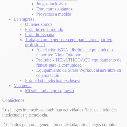
Juegos inclusivos
Estructuras gigantes
Proyectos a medida
La empresa
Quiénes somos
Proludic en el mundo
Proludic España
Trabajar con expertos en equipamiento deportivo
profesional
Asociación WCA: diseño de equipamiento
deportivo Ninja Outdoor
Proludic x HEALTHCOACH equipamiento de
fitness para la comunidad
Equipamiento de Street Workout al aire libre en
colaboración
Propiedad intelectual exclusiva
Mi cuenta
Mi solicitud de presupuesto
Contáctenos
Los juegos interactivos combinan actividades físicas, actividades
intelectuales y tecnología.
Diseñados para una generación conectada, estos juegos combinan